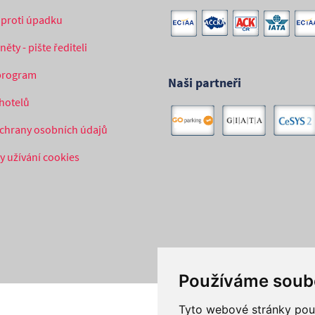
í proti úpadku
ěty - pište řediteli
 program
Naši partneři
hotelů
chrany osobních údajů
 užívání cookies
Používáme soub
Tyto webové stránky použí