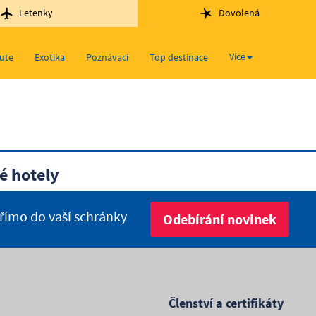
Letenky
Dovolená
Více
nute
Exotika
Poznávací
Top destinace
é hotely
přímo do vaší schránky
Odebírání novinek
Členství a certifikáty